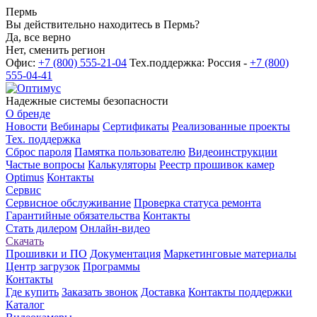
Пермь
Вы действительно находитесь в Пермь?
Да, все верно
Нет, сменить регион
Офис:
+7 (800) 555-21-04
Тех.поддержка: Россия -
+7 (800)
555-04-41
Надежные системы безопасности
О бренде
Новости
Вебинары
Сертификаты
Реализованные проекты
Тех. поддержка
Сброс пароля
Памятка пользователю
Видеоинструкции
Частые вопросы
Калькуляторы
Реестр прошивок камер
Optimus
Контакты
Сервис
Сервисное обслуживание
Проверка статуса ремонта
Гарантийные обязательства
Контакты
Стать дилером
Онлайн-видео
Скачать
Прошивки и ПО
Документация
Маркетинговые материалы
Центр загрузок
Программы
Контакты
Где купить
Заказать звонок
Доставка
Контакты поддержки
Каталог