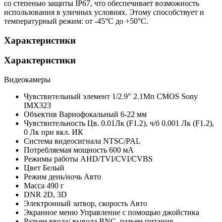
со степенью защиты IP67, что обеспечивает возможность
использования в уличных условиях. Этому способствует и
температурный режим: от -45°С до +50°С.
Характеристики
Характеристики
Видеокамеры
Чувствительный элемент
1/2.9" 2.1Мп CMOS Sony
IMX323
Объектив
Вариофокальный 6-22 мм
Чувствительность
Цв. 0.01Лк (F1.2), ч/б 0.001 Лк (F1.2),
0 Лк при вкл. ИК
Система видеосигнала
NTSC/PAL
Потребляемая мощность
600 мА
Режимы работы
AHD/TVI/CVI/CVBS
Цвет
Белый
Режим день/ночь
Авто
Масса
490 г
DNR
2D, 3D
Электронный затвор, скорость
Авто
Экранное меню
Управление с помощью джойстика
Разъем ввода/ вывода
BNC, разъем питания