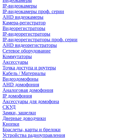
Видеокамеры
IP-видеокамеры
IP-видеокамеры проф. серии
AHD видеокамеры
Камера-регистратор
Видеорегистраторы
IP-видеорегистраторы
IP-видеорегистраторы проф. серии
AHD видеорегистраторы
Сетевое оборудование
Коммутаторы
Аксессуары
Точка доступа и роутеры
Кабель / Материалы
Видеодомофоны
AHD домофония
Аналоговая домофония
IP домофония
Аксессуары для домофона
СКУД
Замки, защелки
Дверные доводчики
Кнопки
Браслеты, карты и брелоки
Устройства радиоуправления