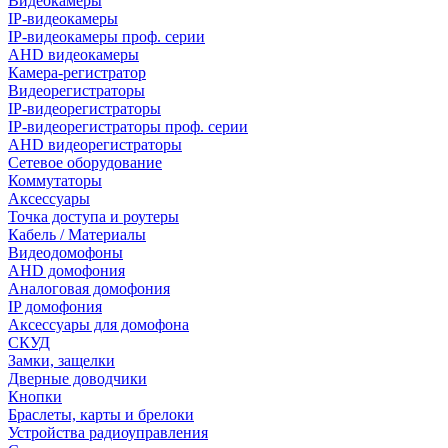
Видеокамеры
IP-видеокамеры
IP-видеокамеры проф. серии
AHD видеокамеры
Камера-регистратор
Видеорегистраторы
IP-видеорегистраторы
IP-видеорегистраторы проф. серии
AHD видеорегистраторы
Сетевое оборудование
Коммутаторы
Аксессуары
Точка доступа и роутеры
Кабель / Материалы
Видеодомофоны
AHD домофония
Аналоговая домофония
IP домофония
Аксессуары для домофона
СКУД
Замки, защелки
Дверные доводчики
Кнопки
Браслеты, карты и брелоки
Устройства радиоуправления