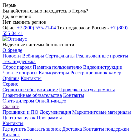
Пермь
Вы действительно находитесь в Пермь?
Да, все верно
Нет, сменить регион
Офис:
+7 (800) 555-21-04
Тех.поддержка: Россия -
+7 (800)
555-04-41
Надежные системы безопасности
О бренде
Новости
Вебинары
Сертификаты
Реализованные проекты
Тех. поддержка
Сброс пароля
Памятка пользователю
Видеоинструкции
Частые вопросы
Калькуляторы
Реестр прошивок камер
Optimus
Контакты
Сервис
Сервисное обслуживание
Проверка статуса ремонта
Гарантийные обязательства
Контакты
Стать дилером
Онлайн-видео
Скачать
Прошивки и ПО
Документация
Маркетинговые материалы
Центр загрузок
Программы
Контакты
Где купить
Заказать звонок
Доставка
Контакты поддержки
Каталог