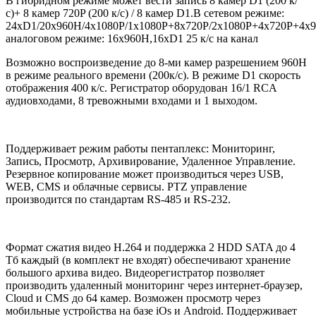
В гибридном режиме может вести запись 8 камер D1 (200 к/
с)+ 8 камер 720P (200 к/с) / 8 камер D1.В сетевом режиме:
24xD1/20x960H/4x1080P/1x1080P+8x720P/2x1080P+4x720P+4x
аналоговом режиме: 16х960H,16xD1 25 к/с на канал
Возможно воспроизведение до 8-ми камер разрешением 960H
в режиме реального времени (200к/с). В режиме D1 скорость
отображения 400 к/с. Регистратор оборудован 16/1 RCA
аудиовходами, 8 тревожными входами и 1 выходом.
Поддерживает режим работы пентаплекс: Мониторинг,
Запись, Просмотр, Архивирование, Удаленное Управление.
Резервное копирование может производиться через USB,
WEB, CMS и облачные сервисы. PTZ управление
производится по стандартам RS-485 и RS-232.
Формат сжатия видео H.264 и поддержка 2 HDD SATA до 4
Тб каждый (в комплект не входят) обеспечивают хранение
большого архива видео. Видеорегистратор позволяет
производить удаленный мониторинг через интернет-браузер,
Cloud и CMS до 64 камер. Возможен просмотр через
мобильные устройства на базе iOs и Android. Поддерживает