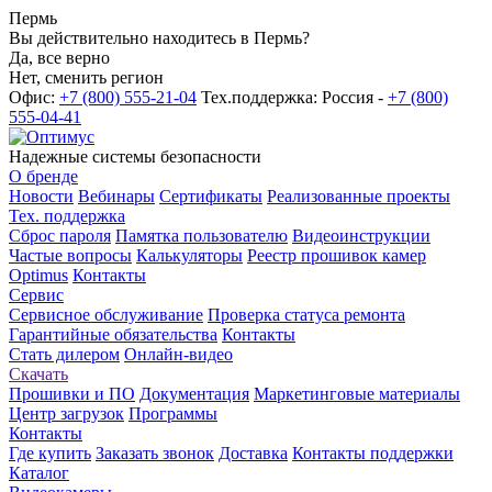
Пермь
Вы действительно находитесь в Пермь?
Да, все верно
Нет, сменить регион
Офис:
+7 (800) 555-21-04
Тех.поддержка: Россия -
+7 (800)
555-04-41
Надежные системы безопасности
О бренде
Новости
Вебинары
Сертификаты
Реализованные проекты
Тех. поддержка
Сброс пароля
Памятка пользователю
Видеоинструкции
Частые вопросы
Калькуляторы
Реестр прошивок камер
Optimus
Контакты
Сервис
Сервисное обслуживание
Проверка статуса ремонта
Гарантийные обязательства
Контакты
Стать дилером
Онлайн-видео
Скачать
Прошивки и ПО
Документация
Маркетинговые материалы
Центр загрузок
Программы
Контакты
Где купить
Заказать звонок
Доставка
Контакты поддержки
Каталог