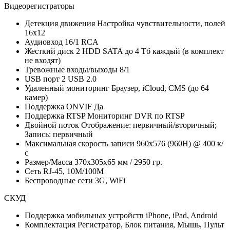
Видеорегистраторы
Детекция движения
Настройка чувствительности, полей
16х12
Аудиовход
16/1 RCA
Жесткий диск
2 HDD SATA до 4 Тб каждый (в комплект
не входят)
Тревожные входы/выходы
8/1
USB порт
2 USB 2.0
Удаленный мониторинг
Браузер, iCloud, CMS (до 64
камер)
Поддержка ONVIF
Да
Поддержка RTSP
Мониторинг DVR по RTSP
Двойной поток
Отображение: первичный/вторичный;
Запись: первичный
Максимальная скорость записи
960x576 (960H) @ 400 к/
с
Размер/Масса
370х305х65 мм / 2950 гр.
Сеть
RJ-45, 10M/100М
Беспроводные сети
3G, WiFi
СКУД
Поддержка мобильных устройств
iPhone, iPad, Android
Комплектация
Регистратор, Блок питания, Мышь, Пульт