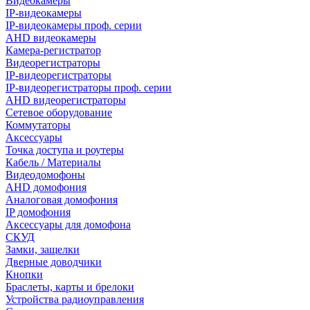
Видеокамеры
IP-видеокамеры
IP-видеокамеры проф. серии
AHD видеокамеры
Камера-регистратор
Видеорегистраторы
IP-видеорегистраторы
IP-видеорегистраторы проф. серии
AHD видеорегистраторы
Сетевое оборудование
Коммутаторы
Аксессуары
Точка доступа и роутеры
Кабель / Материалы
Видеодомофоны
AHD домофония
Аналоговая домофония
IP домофония
Аксессуары для домофона
СКУД
Замки, защелки
Дверные доводчики
Кнопки
Браслеты, карты и брелоки
Устройства радиоуправления