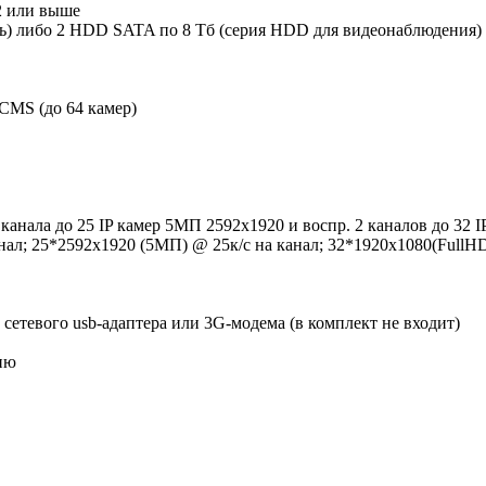
2 или выше
) либо 2 HDD SATA по 8 Тб (серия HDD для видеонаблюдения) 
 CMS (до 64 камер)
 канала до 25 IP камер 5МП 2592х1920 и воспр. 2 каналов до 32 I
нал; 25*2592х1920 (5МП) @ 25к/с на канал; 32*1920x1080(FullHD
сетевого usb-адаптера или 3G-модема (в комплект не входит)
ию