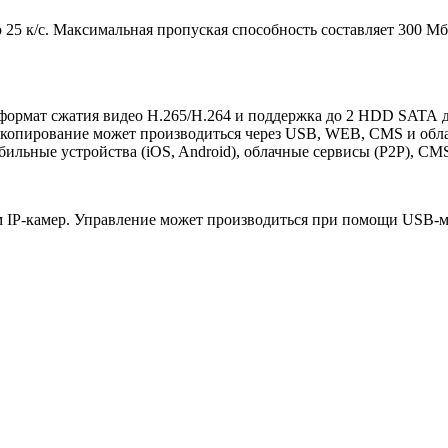
ю 25 к/с. Максимальная пропуская способность составляет 300 
рмат сжатия видео H.265/H.264 и поддержка до 2 HDD SATA до 4
ное копирование может производиться через USB, WEB, CMS и об
ильные устройства (iOS, Android), облачные сервисы (P2P), CM
ом IP-камер. Управление может производиться при помощи USB-