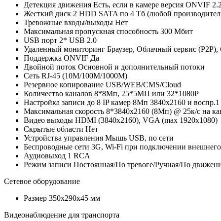
Детекция движения
Есть, если в камере версия ONVIF 2.
Жесткий диск
2 HDD SATA по 4 Тб (любой производитель
Тревожные входы/выходы
Нет
Максимальная пропускная способность
300 Мбит
USB порт
2* USB 2.0
Удаленный мониторинг
Браузер, Облачный сервис (P2P),
Поддержка ONVIF
Да
Двойной поток
Основной и дополнительный потоки
Сеть
RJ-45 (10M/100M/1000М)
Резервное копирование
USB/WEB/CMS/Cloud
Количество каналов
8*8Мп, 25*5МП или 32*1080P
Настройка записи
до 8 IP камер 8Мп 3840х2160 и воспр.1
Максимальная скорость
8*3840х2160 (8Мп) @ 25к/с на ка
Видео выходы
HDMI (3840х2160), VGA (max 1920х1080)
Скрытые области
Нет
Устройства управления
Мышь USB, по сети
Беспроводные сети
3G, Wi-Fi при подключении внешнего 
Аудиовыход
1 RCA
Режим записи
Постоянная/По тревоге/Ручная/По движен
Сетевое оборудование
Размер
350х290х45 мм
Видеонаблюдение для транспорта