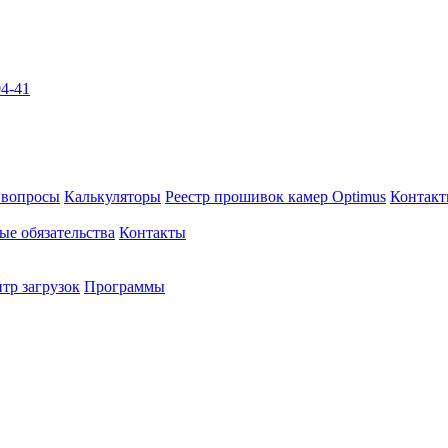
04-41
 вопросы
Калькуляторы
Реестр прошивок камер Optimus
Контак
ые обязательства
Контакты
тр загрузок
Программы