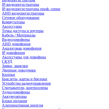
Видеорегистраторы
IP-видеорегистраторы
IP-видеорегистраторы проф. серии
AHD видеорегистраторы
Сетевое оборудование
Коммутаторы
Аксессуары
Точка доступа и роутеры
Кабель / Материалы
Видеодомофоны
AHD домофония
Аналоговая домофония
IP домофония
Аксессуары для домофона
СКУД
Замки, защелки
Дверные доводчики
Кнопки
Браслеты, карты и брелоки
Устройства радиоуправления
Считыватели, контроллеры
Аудиодомофоны
Аккумуляторы
Блоки питания
Альтернативная энергия