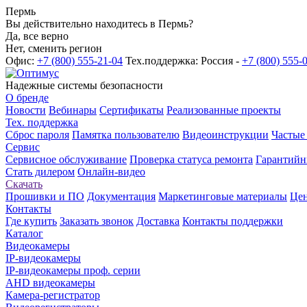
Пермь
Вы действительно находитесь в Пермь?
Да, все верно
Нет, сменить регион
Офис:
+7 (800) 555-21-04
Тех.поддержка: Россия -
+7 (800) 555-
Надежные системы безопасности
О бренде
Новости
Вебинары
Сертификаты
Реализованные проекты
Тех. поддержка
Сброс пароля
Памятка пользователю
Видеоинструкции
Частые
Сервис
Сервисное обслуживание
Проверка статуса ремонта
Гарантийн
Стать дилером
Онлайн-видео
Скачать
Прошивки и ПО
Документация
Маркетинговые материалы
Цен
Контакты
Где купить
Заказать звонок
Доставка
Контакты поддержки
Каталог
Видеокамеры
IP-видеокамеры
IP-видеокамеры проф. серии
AHD видеокамеры
Камера-регистратор