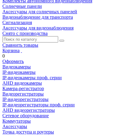
Комплекты автономного видеонаблюдения
Солнечные панели
Аксессуары для солнечных панелей
Видеонаблюдение для транспорта
Сигнализация
Аксессуары для видеонаблюдения
Снято с производства
Сравнить товары
Корзина
0
Оформить
Видеокамеры
IP-видеокамеры
IP-видеокамеры проф. серии
AHD видеокамеры
Камера-регистратор
Видеорегистраторы
IP-видеорегистраторы
IP-видеорегистраторы проф. серии
AHD видеорегистраторы
Сетевое оборудование
Коммутаторы
Аксессуары
Точка доступа и роутеры