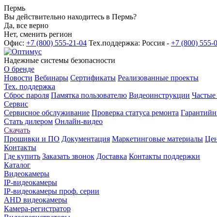
Пермь
Вы действительно находитесь в Пермь?
Да, все верно
Нет, сменить регион
Офис:
+7 (800) 555-21-04
Тех.поддержка: Россия -
+7 (800) 555-
Надежные системы безопасности
О бренде
Новости
Вебинары
Сертификаты
Реализованные проекты
Тех. поддержка
Сброс пароля
Памятка пользователю
Видеоинструкции
Частые
Сервис
Сервисное обслуживание
Проверка статуса ремонта
Гарантийн
Стать дилером
Онлайн-видео
Скачать
Прошивки и ПО
Документация
Маркетинговые материалы
Цен
Контакты
Где купить
Заказать звонок
Доставка
Контакты поддержки
Каталог
Видеокамеры
IP-видеокамеры
IP-видеокамеры проф. серии
AHD видеокамеры
Камера-регистратор