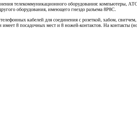
единения телекоммуникационного оборудования: компьютеры, АТ
 другого оборудования, имеющего гнездо разъема 8P8C.
елефонных кабелей для соединения с розеткой, хабом, свитчем,
и имеет 8 посадочных мест и 8 ножей-контактов. На контакты (н