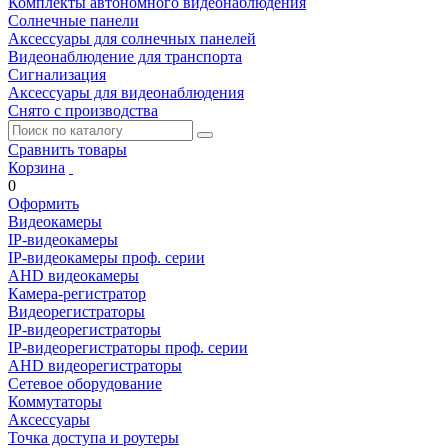
Комплекты автономного видеонаблюдения
Солнечные панели
Аксессуары для солнечных панелей
Видеонаблюдение для транспорта
Сигнализация
Аксессуары для видеонаблюдения
Снято с производства
Сравнить товары
Корзина
0
Оформить
Видеокамеры
IP-видеокамеры
IP-видеокамеры проф. серии
AHD видеокамеры
Камера-регистратор
Видеорегистраторы
IP-видеорегистраторы
IP-видеорегистраторы проф. серии
AHD видеорегистраторы
Сетевое оборудование
Коммутаторы
Аксессуары
Точка доступа и роутеры