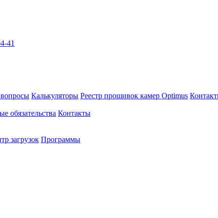
04-41
 вопросы
Калькуляторы
Реестр прошивок камер Optimus
Контак
ые обязательства
Контакты
тр загрузок
Программы