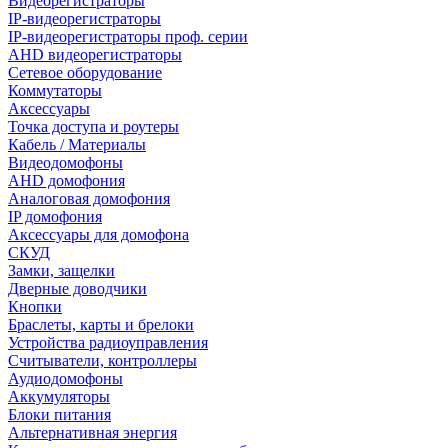
Видеорегистраторы
IP-видеорегистраторы
IP-видеорегистраторы проф. серии
AHD видеорегистраторы
Сетевое оборудование
Коммутаторы
Аксессуары
Точка доступа и роутеры
Кабель / Материалы
Видеодомофоны
AHD домофония
Аналоговая домофония
IP домофония
Аксессуары для домофона
СКУД
Замки, защелки
Дверные доводчики
Кнопки
Браслеты, карты и брелоки
Устройства радиоуправления
Считыватели, контроллеры
Аудиодомофоны
Аккумуляторы
Блоки питания
Альтернативная энергия