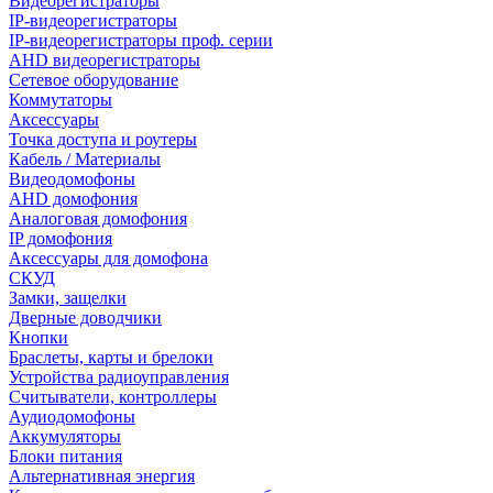
Видеорегистраторы
IP-видеорегистраторы
IP-видеорегистраторы проф. серии
AHD видеорегистраторы
Сетевое оборудование
Коммутаторы
Аксессуары
Точка доступа и роутеры
Кабель / Материалы
Видеодомофоны
AHD домофония
Аналоговая домофония
IP домофония
Аксессуары для домофона
СКУД
Замки, защелки
Дверные доводчики
Кнопки
Браслеты, карты и брелоки
Устройства радиоуправления
Считыватели, контроллеры
Аудиодомофоны
Аккумуляторы
Блоки питания
Альтернативная энергия