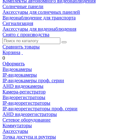
Комплекты автономного видеонаблюдения
Солнечные панели
Аксессуары для солнечных панелей
Видеонаблюдение для транспорта
Сигнализация
Аксессуары для видеонаблюдения
Снято с производства
Сравнить товары
Корзина
0
Оформить
Видеокамеры
IP-видеокамеры
IP-видеокамеры проф. серии
AHD видеокамеры
Камера-регистратор
Видеорегистраторы
IP-видеорегистраторы
IP-видеорегистраторы проф. серии
AHD видеорегистраторы
Сетевое оборудование
Коммутаторы
Аксессуары
Точка доступа и роутеры