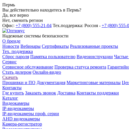
Пермь
Вы действительно находитесь в Пермь?
Да, все верно
Нет, сменить регион
Офис:
+7 (800) 555-21-04
Тех.поддержка: Россия -
+7 (800) 555-
Надежные системы безопасности
О бренде
Новости
Вебинары
Сертификаты
Реализованные проекты
Тех. поддержка
Сброс пароля
Памятка пользователю
Видеоинструкции
Частые
Сервис
Сервисное обслуживание
Проверка статуса ремонта
Гарантийн
Стать дилером
Онлайн-видео
Скачать
Прошивки и ПО
Документация
Маркетинговые материалы
Цен
Контакты
Где купить
Заказать звонок
Доставка
Контакты поддержки
Каталог
Видеокамеры
IP-видеокамеры
IP-видеокамеры проф. серии
AHD видеокамеры
Камера-регистратор