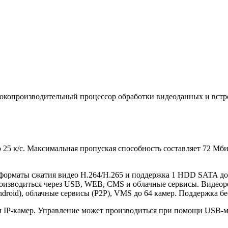
сокопроизводительный процессор обработки видеоданных и вст
ю 25 к/с. Максимальная пропуская способность составляет 72 М
 форматы сжатия видео H.264/H.265 и поддержка 1 HDD SATA 
производиться через USB, WEB, CMS и облачные сервисы. Видео
ndroid), облачные сервисы (P2P), VMS до 64 камер. Поддержка б
ом IP-камер. Управление может производиться при помощи USB-