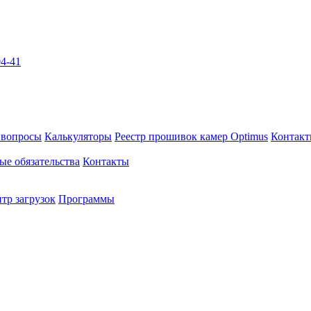
04-41
 вопросы
Калькуляторы
Реестр прошивок камер Optimus
Контак
ые обязательства
Контакты
тр загрузок
Программы