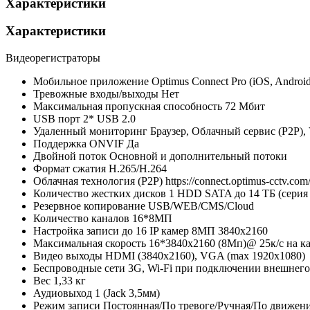
Характеристики
Характеристики
Видеорегистраторы
Мобильное приложение
Optimus Connect Pro (iOS, Androi
Тревожные входы/выходы
Нет
Максимальная пропускная способность
72 Мбит
USB порт
2* USB 2.0
Удаленный мониторинг
Браузер, Облачный сервис (P2P),
Поддержка ONVIF
Да
Двойной поток
Основной и дополнительный потоки
Формат сжатия
H.265/H.264
Облачная технология (P2P)
https://connect.optimus-cctv.com
Количество жестких дисков
1 HDD SATA до 14 ТБ (серия
Резервное копирование
USB/WEB/CMS/Cloud
Количество каналов
16*8МП
Настройка записи
до 16 IP камер 8МП 3840х2160
Максимальная скорость
16*3840х2160 (8Мп)@ 25к/с на к
Видео выходы
HDMI (3840х2160), VGA (max 1920х1080)
Беспроводные сети
3G, Wi-Fi при подключении внешнего 
Вес
1,33 кг
Аудиовыход
1 (Jack 3,5мм)
Режим записи
Постоянная/По тревоге/Ручная/По движен