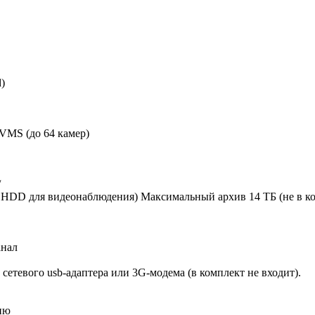
d)
 VMS (до 64 камер)
/
 HDD для видеонаблюдения) Максимальный архив 14 ТБ (не в к
анал
сетевого usb-адаптера или 3G-модема (в комплект не входит).
ию