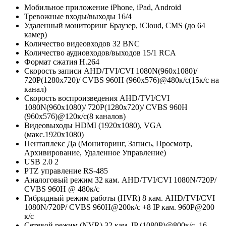
Мобильное приложение
iPhone, iPad, Android
Тревожные входы/выходы
16/4
Удаленный мониторинг
Браузер, iCloud, CMS (до 64
камер)
Количество видеовходов
32 BNC
Количество аудиовходов/выходов
15/1 RCA
Формат сжатия
H.264
Скорость записи
AHD/TVI/CVI 1080N(960x1080)/
720P(1280x720)/ CVBS 960Н (960x576)@480к/c(15к/с на
канал)
Скорость воспроизведения
AHD/TVI/CVI
1080N(960x1080)/ 720P(1280x720)/ CVBS 960Н
(960x576)@120к/c(8 каналов)
Видеовыходы
HDMI (1920х1080), VGA
(макс.1920х1080)
Пентаплекс
Да (Мониторинг, Запись, Просмотр,
Архивирование, Удаленное Управление)
USB 2.0
2
PTZ управление
RS-485
Аналоговый режим
32 кам. AHD/TVI/CVI 1080N/720P/
CVBS 960H @ 480к/с
Гибридный режим работы (HVR)
8 кам. AHD/TVI/CVI
1080N/720P/ CVBS 960H@200к/с +8 IP кам. 960P@200
к/с
Сетевой режим (NVR)
32 кам. IP (1080P)@800к/с, 16