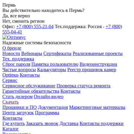
Пермь
Вы действительно находитесь в Пермь?
Да, все верно
Нет, сменить регион
Офис:
+7 (800) 555-21-04
Тех.поддержка: Россия -
+7 (800)
555-04-41
Надежные системы безопасности
О бренде
Новости
Вебинары
Сертификаты
Реализованные проекты
Тех. поддержка
Сброс пароля
Памятка пользователю
Видеоинструкции
Частые вопросы
Калькуляторы
Реестр прошивок камер
Optimus
Контакты
Сервис
Сервисное обслуживание
Проверка статуса ремонта
Гарантийные обязательства
Контакты
Стать дилером
Онлайн-видео
Скачать
Прошивки и ПО
Документация
Маркетинговые материалы
Центр загрузок
Программы
Контакты
Где купить
Заказать звонок
Доставка
Контакты поддержки
Каталог