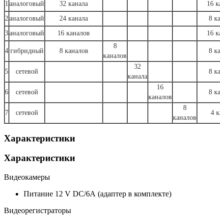
1
аналоговый
32 канала
16 к
2
аналоговый
24 канала
8 к
3
аналоговый
16 каналов
16 к
8
4
гибридный
8 каналов
8 к
каналов
32
5
сетевой
8 к
канала
16
6
сетевой
8 к
каналов
8
7
сетевой
4 к
каналов
Характеристики
Характеристики
Видеокамеры
Питание
12 V DC/6А (адаптер в комплекте)
Видеорегистраторы