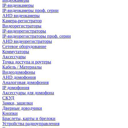
Видеокамеры
IP-видеокамеры
IP-видеокамеры проф. серии
AHD видеокамеры
Камера-регистратор
Видеорегистраторы
IP-видеорегистраторы
IP-видеорегистраторы проф. серии
AHD видеорегистраторы
Сетевое оборудование
Коммутаторы
Аксессуары
Точка доступа и роутеры
Кабель / Материалы
Видеодомофоны
AHD домофония
Аналоговая домофония
IP домофония
Аксессуары для домофона
СКУД
Замки, защелки
Дверные доводчики
Кнопки
Браслеты, карты и брелоки
Устройства радиоуправления