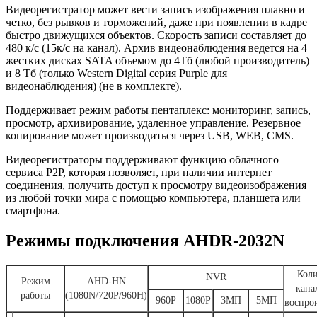
Видеорегистратор может вести запись изображения плавно и
четко, без рывков и торможений, даже при появлении в кадре
быстро движущихся объектов. Скорость записи составляет до
480 к/с (15к/с на канал). Архив видеонаблюдения ведется на 4
жестких дисках SATA объемом до 4Тб (любой производитель)
и 8 Тб (только Western Digital серия Purple для
видеонаблюдения) (не в комплекте).
Поддерживает режим работы пентаплекс: мониторинг, запись,
просмотр, архивирование, удаленное управление. Резервное
копирование может производиться через USB, WEB, CMS.
Видеорегистраторы поддерживают функцию облачного
сервиса P2P, которая позволяет, при наличии интернет
соединения, получить доступ к просмотру видеоизображения
из любой точки мира с помощью компьютера, планшета или
смартфона.
Режимы подключения AHDR-2032N
Коли
NVR
Режим
AHD-HN
кана
работы
(1080N/720P/960H)
960P
1080P
3МП
5МП
воспро