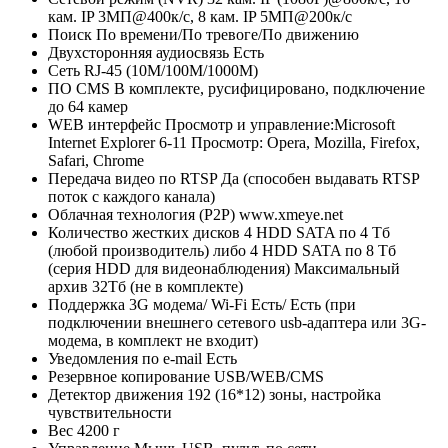
кам. IP 3МП@400к/с, 8 кам. IP 5МП@200к/с
Поиск
По времени/По тревоге/По движению
Двухсторонняя аудиосвязь
Есть
Сеть
RJ-45 (10M/100М/1000М)
ПО CMS
В комплекте, русифицировано, подключение
до 64 камер
WEB интерфейс
Просмотр и управление:Microsoft
Internet Explorer 6-11 Просмотр: Opera, Mozilla, Firefox,
Safari, Chrome
Передача видео по RTSP
Да (способен выдавать RTSP
поток с каждого канала)
Облачная технология (P2P)
www.xmeye.net
Количество жестких дисков
4 HDD SATA по 4 Тб
(любой производитель) либо 4 HDD SATA по 8 Тб
(серия HDD для видеонаблюдения) Максимальный
архив 32Tб (не в комплекте)
Поддержка 3G модема/ Wi-Fi
Есть/ Есть (при
подключении внешнего сетевого usb-адаптера или 3G-
модема, в комплект не входит)
Уведомления по e-mail
Есть
Резервное копирование
USB/WEB/CMS
Детектор движения
192 (16*12) зоны, настройка
чувствительности
Вес
4200 г