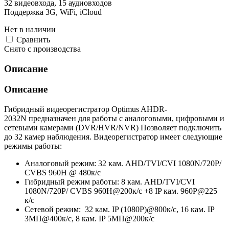
32 видеовхода, 15 аудиовходов
Поддержка 3G, WiFi, iCloud
Нет в наличии
Cравнить
Снято с производства
Описание
Описание
Гибридный видеорегистратор Optimus AHDR-
2032N предназначен для работы с аналоговыми, цифровыми и
сетевыми камерами (DVR/HVR/NVR) Позволяет подключить
до 32 камер наблюдения. Видеорегистратор имеет следующие
режимы работы:
Аналоговый режим: 32 кам. AHD/TVI/CVI 1080N/720P/
CVBS 960H @ 480к/с
Гибридный режим работы: 8 кам. AHD/TVI/CVI
1080N/720P/ CVBS 960H@200к/с +8 IP кам. 960P@225
к/с
Сетевой режим: 32 кам. IP (1080P)@800к/с, 16 кам. IP
3МП@400к/с, 8 кам. IP 5МП@200к/с