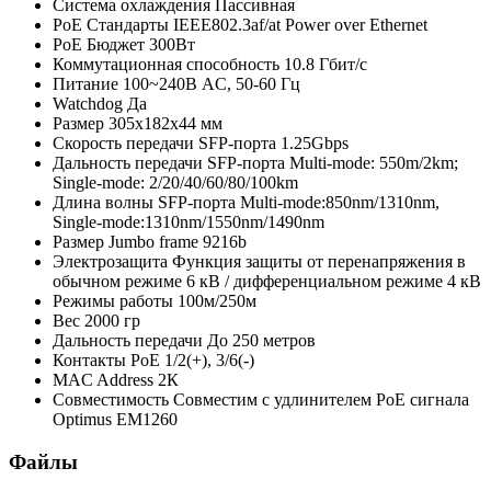
Система охлаждения
Пассивная
PoE Стандарты
IEEE802.3af/at Power over Ethernet
PoE Бюджет
300Вт
Коммутационная способность
10.8 Гбит/с
Питание
100~240В AC, 50-60 Гц
Watchdog
Да
Размер
305x182x44 мм
Скорость передачи SFP-порта
1.25Gbps
Дальность передачи SFP-порта
Multi-mode: 550m/2km;
Single-mode: 2/20/40/60/80/100km
Длина волны SFP-порта
Multi-mode:850nm/1310nm,
Single-mode:1310nm/1550nm/1490nm
Размер Jumbo frame
9216b
Электрозащита
Функция защиты от перенапряжения в
обычном режиме 6 кВ / дифференциальном режиме 4 кВ
Режимы работы
100м/250м
Вес
2000 гр
Дальность передачи
До 250 метров
Контакты PoE
1/2(+), 3/6(-)
MAC Address
2К
Совместимость
Совместим с удлинителем PoE сигнала
Optimus EM1260
Файлы