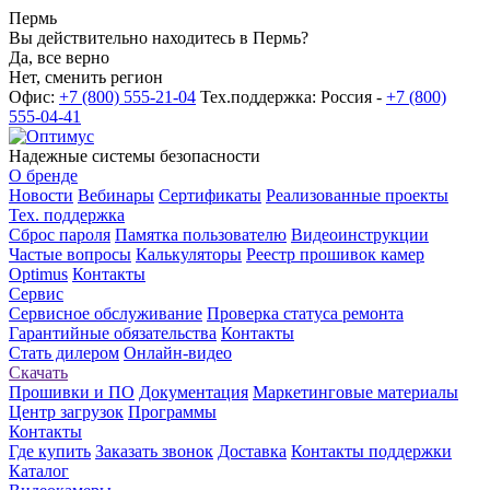
Пермь
Вы действительно находитесь в Пермь?
Да, все верно
Нет, сменить регион
Офис:
+7 (800) 555-21-04
Тех.поддержка: Россия -
+7 (800)
555-04-41
Надежные системы безопасности
О бренде
Новости
Вебинары
Сертификаты
Реализованные проекты
Тех. поддержка
Сброс пароля
Памятка пользователю
Видеоинструкции
Частые вопросы
Калькуляторы
Реестр прошивок камер
Optimus
Контакты
Сервис
Сервисное обслуживание
Проверка статуса ремонта
Гарантийные обязательства
Контакты
Стать дилером
Онлайн-видео
Скачать
Прошивки и ПО
Документация
Маркетинговые материалы
Центр загрузок
Программы
Контакты
Где купить
Заказать звонок
Доставка
Контакты поддержки
Каталог