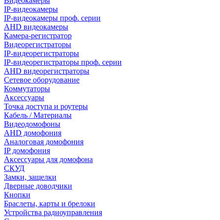
Видеокамеры
IP-видеокамеры
IP-видеокамеры проф. серии
AHD видеокамеры
Камера-регистратор
Видеорегистраторы
IP-видеорегистраторы
IP-видеорегистраторы проф. серии
AHD видеорегистраторы
Сетевое оборудование
Коммутаторы
Аксессуары
Точка доступа и роутеры
Кабель / Материалы
Видеодомофоны
AHD домофония
Аналоговая домофония
IP домофония
Аксессуары для домофона
СКУД
Замки, защелки
Дверные доводчики
Кнопки
Браслеты, карты и брелоки
Устройства радиоуправления