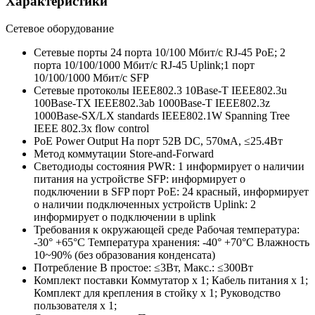
Характеристики
Сетевое оборудование
Сетевые порты
24 порта 10/100 Мбит/с RJ-45 PoE; 2
порта 10/100/1000 Мбит/с RJ-45 Uplink;1 порт
10/100/1000 Мбит/с SFP
Сетевые протоколы
IEEE802.3 10Base-T IEEE802.3u
100Base-TX IEEE802.3ab 1000Base-T IEEE802.3z
1000Base-SX/LX standards IEEE802.1W Spanning Tree
IEEE 802.3x flow control
PoE Power Output
На порт 52В DC, 570мА, ≤25.4Вт
Метод коммутации
Store-and-Forward
Светодиоды состояния
PWR: 1 информирует о наличии
питания на устройстве SFP: информирует о
подключении в SFP порт PoE: 24 красный, информирует
о наличии подключенных устройств Uplink: 2
информирует о подключении в uplink
Требования к окружающей среде
Рабочая температура:
-30° +65°C Температура хранения: -40° +70°C Влажность
10~90% (без образования конденсата)
Потребление
В простое: ≤3Вт, Макс.: ≤300Вт
Комплект поставки
Коммутатор х 1; Кабель питания х 1;
Комплект для крепления в стойку х 1; Руководство
пользователя х 1;