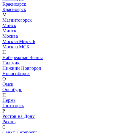
Красноярск
Красноярск
М
Магнитогорск
Минск
Минск
Москва
Москва Мир СБ
Москва МСБ
Н
Набережные Челны
Нальчик
Нижний Новгород
Новосибирск
О
Омск
Оренбург
П
Пермь
Пятигорск
Р
Ростов-на-Дону
Рязань
С
Санкт-Петербург