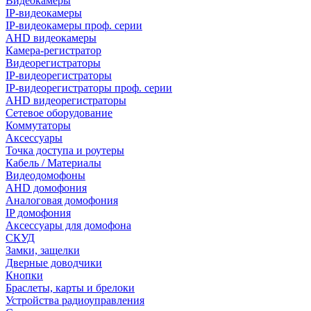
Видеокамеры
IP-видеокамеры
IP-видеокамеры проф. серии
AHD видеокамеры
Камера-регистратор
Видеорегистраторы
IP-видеорегистраторы
IP-видеорегистраторы проф. серии
AHD видеорегистраторы
Сетевое оборудование
Коммутаторы
Аксессуары
Точка доступа и роутеры
Кабель / Материалы
Видеодомофоны
AHD домофония
Аналоговая домофония
IP домофония
Аксессуары для домофона
СКУД
Замки, защелки
Дверные доводчики
Кнопки
Браслеты, карты и брелоки
Устройства радиоуправления