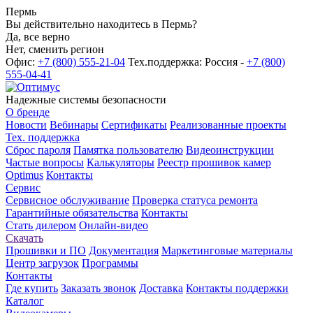
Пермь
Вы действительно находитесь в Пермь?
Да, все верно
Нет, сменить регион
Офис:
+7 (800) 555-21-04
Тех.поддержка: Россия -
+7 (800)
555-04-41
Надежные системы безопасности
О бренде
Новости
Вебинары
Сертификаты
Реализованные проекты
Тех. поддержка
Сброс пароля
Памятка пользователю
Видеоинструкции
Частые вопросы
Калькуляторы
Реестр прошивок камер
Optimus
Контакты
Сервис
Сервисное обслуживание
Проверка статуса ремонта
Гарантийные обязательства
Контакты
Стать дилером
Онлайн-видео
Скачать
Прошивки и ПО
Документация
Маркетинговые материалы
Центр загрузок
Программы
Контакты
Где купить
Заказать звонок
Доставка
Контакты поддержки
Каталог