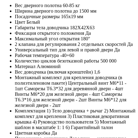
Вес дверного полотна
60-85 кг
Ширина дверного полотна
до 1500 мм
Посадочные размеры
165х19 мм
Цвет
Белый
Габариты тела доводчика
182X42X63
Фиксация открытого положения
Да
Максимальный угол открытия
180°
2 клапана для регулирования 2 отдельных скоростей
Да
Универсальный тип для левой и правой двери
Да
Рабочая температура
-40+60
Количество циклов безотказной работы
500 000
Материал
Алюминий
Вес доводчика (включая кронштейн)
1,6
Монтажный комплект для крепления доводчика (в
полиэтиленовом пакете)
Центральный винт M6*11 -
1шт Саморезы T6.3*32 для деревянной двери - 4шт
Винты M6*20 для железной двери - 4шт Саморезы
T6.3*16 для железной двери - 2шт Винты M6*12 для
железной двери - 2шт
Комплектация
1) Тело доводчика + рычаг 2) Монтажный
комплект для крепления 3) Пластиковая декоративная
крышка 4) Руководство пользователя 5) Монтажный
шаблон в масштабе 1: 1 6) Гарантийный талон
Цветная коробка
Да