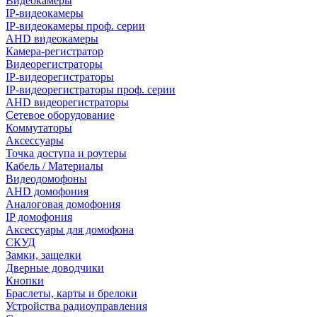
Видеокамеры
IP-видеокамеры
IP-видеокамеры проф. серии
AHD видеокамеры
Камера-регистратор
Видеорегистраторы
IP-видеорегистраторы
IP-видеорегистраторы проф. серии
AHD видеорегистраторы
Сетевое оборудование
Коммутаторы
Аксессуары
Точка доступа и роутеры
Кабель / Материалы
Видеодомофоны
AHD домофония
Аналоговая домофония
IP домофония
Аксессуары для домофона
СКУД
Замки, защелки
Дверные доводчики
Кнопки
Браслеты, карты и брелоки
Устройства радиоуправления