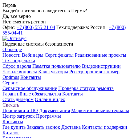
Пермь
Вы действительно находитесь в Пермь?
Да, все верно
Нет, сменить регион
Офис:
+7 (800) 555-21-04
Тех.поддержка: Россия -
+7 (800)
555-04-41
Надежные системы безопасности
О бренде
Новости
Вебинары
Сертификаты
Реализованные проекты
Тех. поддержка
Сброс пароля
Памятка пользователю
Видеоинструкции
Частые вопросы
Калькуляторы
Реестр прошивок камер
Optimus
Контакты
Сервис
Сервисное обслуживание
Проверка статуса ремонта
Гарантийные обязательства
Контакты
Стать дилером
Онлайн-видео
Скачать
Прошивки и ПО
Документация
Маркетинговые материалы
Центр загрузок
Программы
Контакты
Где купить
Заказать звонок
Доставка
Контакты поддержки
Каталог