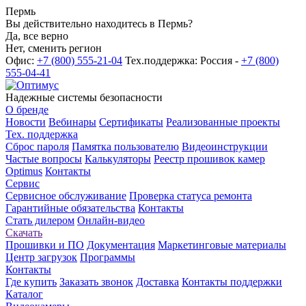
Пермь
Вы действительно находитесь в Пермь?
Да, все верно
Нет, сменить регион
Офис:
+7 (800) 555-21-04
Тех.поддержка: Россия -
+7 (800)
555-04-41
Надежные системы безопасности
О бренде
Новости
Вебинары
Сертификаты
Реализованные проекты
Тех. поддержка
Сброс пароля
Памятка пользователю
Видеоинструкции
Частые вопросы
Калькуляторы
Реестр прошивок камер
Optimus
Контакты
Сервис
Сервисное обслуживание
Проверка статуса ремонта
Гарантийные обязательства
Контакты
Стать дилером
Онлайн-видео
Скачать
Прошивки и ПО
Документация
Маркетинговые материалы
Центр загрузок
Программы
Контакты
Где купить
Заказать звонок
Доставка
Контакты поддержки
Каталог