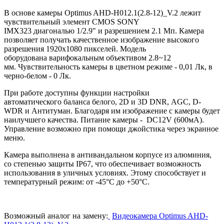
В основе камеры Optimus AHD-H012.1(2.8-12)_V.2 лежит
чувствительный элемент CMOS SONY
IMX323 диагональю 1/2.9" и разрешением 2.1 Мп. Камера
позволяет получать качественное изображение высокого
разрешения 1920х1080 пикселей. Модель
оборудована варифокальным объективом 2.8~12
мм. Чувствительность камеры в цветном режиме - 0,01 Лк, в
черно-белом - 0 Лк.
При работе доступны функции настройки
автоматического баланса белого, 2D и 3D DNR, AGC, D-
WDR и Антитуман. Благодаря им изображение с камеры будет
наилучшего качества. Питание камеры - DC12V (600мА).
Управление возможно при помощи джойстика через экранное
меню.
Камера выполнена в антивандальном корпусе из алюминия,
со степенью защиты IP67, что обеспечивает возможность
использования в уличных условиях. Этому способствует и
температурный режим: от -45°С до +50°С.
Возможный аналог на замену:
Видеокамера Optimus AHD-