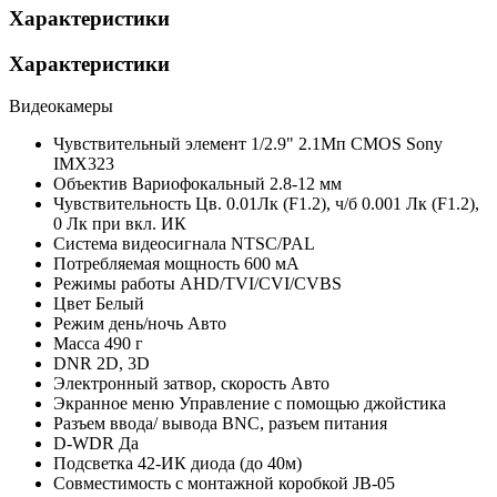
Характеристики
Характеристики
Видеокамеры
Чувствительный элемент
1/2.9" 2.1Мп CMOS Sony
IMX323
Объектив
Вариофокальный 2.8-12 мм
Чувствительность
Цв. 0.01Лк (F1.2), ч/б 0.001 Лк (F1.2),
0 Лк при вкл. ИК
Система видеосигнала
NTSC/PAL
Потребляемая мощность
600 мА
Режимы работы
AHD/TVI/CVI/CVBS
Цвет
Белый
Режим день/ночь
Авто
Масса
490 г
DNR
2D, 3D
Электронный затвор, скорость
Авто
Экранное меню
Управление с помощью джойстика
Разъем ввода/ вывода
BNC, разъем питания
D-WDR
Да
Подсветка
42-ИК диода (до 40м)
Совместимость с монтажной коробкой
JB-05