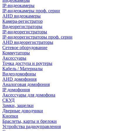
Видеокамеры
IP-видеокамеры
IP-видеокамеры проф. серии
AHD видеокамеры
Камера-регистратор
Видеорегистраторы
IP-видеорегистраторы
IP-видеорегистраторы проф. серии
AHD видеорегистраторы
Сетевое оборудование
Коммутаторы
Аксессуары
Точка доступа и роутеры
Кабель / Материалы
Видеодомофоны
AHD домофония
Аналоговая домофония
IP домофония
Аксессуары для домофона
СКУД
Замки, защелки
Дверные доводчики
Кнопки
Браслеты, карты и брелоки
Устройства радиоуправления